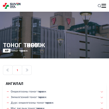
ТОНОГ ТӨХӨӨРӨМЖ
НҮҮР
Тоног төхөөрөмж
1
АНГИЛАЛ
Оншилгооны тоног төхөөрөмж
Эмчилгээний тоног төхөөрөмж
Дүрс оншилгооны тоног төхөөрөмж
Мэс заслын тоног төхөөрөмж