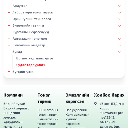
Ариутгал
Лаборатори тоног төхөөрөмж
Орчин үеийн технологи
Эмнэлгийн тавилга
Сургалтын хэрэгслүүд
Автомашин тоноглол
Эмнэлгийн үйлдвэр
Бусад
Цогцос хадгалах хөргөгч
Судас тодруулагч
Бүгдийг үзэх
Компани
Тоног
Эмнэлгийн
Холбоо барих
төхөөрөмж
хэрэгсэл
Бидний тухай
УБ хот, БЗД, 4-р
Бидний зорилго
хороо,
Оншилгооны
Нэг удаагийн
Он цагийн
Энхтайвны өргөн
тоног төхөөрөмж
Хамгаалалтын
хэлхээс
чөлөө, 13343,
Эмчилгээний
хувцас
Удирдлагын
Американ
тоног төхөөрөмж
хэрэгсэл
мэндчилгээ
дэнж оффис