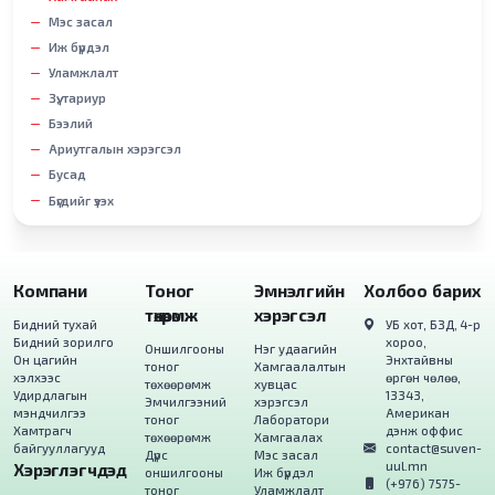
Мэс засал
Иж бүрдэл
Уламжлалт
Зүү, тариур
Бээлий
Ариутгалын хэрэгсэл
Бусад
Бүгдийг үзэх
Компани
Тоног
Эмнэлгийн
Холбоо барих
төхөөрөмж
хэрэгсэл
Бидний тухай
УБ хот, БЗД, 4-р
Бидний зорилго
хороо,
Оншилгооны
Нэг удаагийн
Он цагийн
Энхтайвны
тоног
Хамгаалалтын
хэлхээс
өргөн чөлөө,
төхөөрөмж
хувцас
Удирдлагын
13343,
Эмчилгээний
хэрэгсэл
мэндчилгээ
Американ
тоног
Лаборатори
Хамтрагч
дэнж оффис
төхөөрөмж
Хамгаалах
байгууллагууд
contact@suven-
Дүрс
Мэс засал
uul.mn
Хэрэглэгчдэд
оншилгооны
Иж бүрдэл
(+976) 7575-
тоног
Уламжлалт