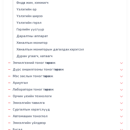
Өндөр жин, хэмжигч
Үзлэгийн ор
Үзлэгийн ширээ
Үзлэгийн гэрэл
Гэрлийн үүсгүүр
Даралтны аппарат
Хяналтын монитор
Хяналтын мониторын дагалдах хэрэгсэл
Дуран угаагч, хатаагч
Эмчилгээний тоног төхөөрөмж
Дүрс оншилгооны тоног төхөөрөмж
Мэс заслын тоног төхөөрөмж
Ариутгал
Лаборатори тоног төхөөрөмж
Орчин үеийн технологи
Эмнэлгийн тавилга
Сургалтын хэрэгслүүд
Автомашин тоноглол
Эмнэлгийн үйлдвэр
Бусад