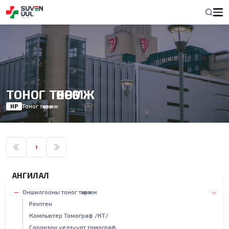
ТОНОГ ТӨХӨӨРӨМЖ
НҮҮР
Тоног төхөөрөмж
1
АНГИЛАЛ
Оншилгооны тоног төхөөрөмж
Рентген
Компьютер Томограф /КТ/
Соронзон үелзүүрт томограф