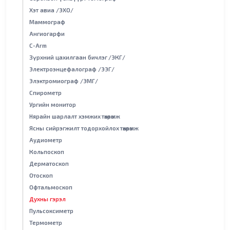
Хэт авиа /ЭХО/
Маммограф
Ангиогарфи
С-Arm
Зүрхний цахилгаан бичлэг /ЭКГ/
Электроэнцефалограф /ЭЭГ/
Элэктромиограф /ЭМГ/
Спирометр
Ургийн монитор
Нярайн шарлалт хэмжих төхөөрөмж
Ясны сийрэгжилт тодорхойлох төхөөрөмж
Аудиометр
Кольпоскоп
Дерматоскоп
Отоскоп
Офтальмоскоп
Духны гэрэл
Пульсоксиметр
Термометр