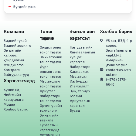
Бүгдийг үзэх
Компани
Тоног
Эмнэлгийн
Холбоо барих
төхөөрөмж
хэрэгсэл
Бидний тухай
УБ хот, БЗД, 4-р
Бидний зорилго
хороо,
Оншилгооны
Нэг удаагийн
Он цагийн
Энхтайвны өргөн
тоног төхөөрөмж
Хамгаалалтын
хэлхээс
чөлөө, 13343,
Эмчилгээний
хувцас
Удирдлагын
Американ
тоног төхөөрөмж
хэрэгсэл
мэндчилгээ
дэнж оффис
Дүрс
Лаборатори
Хамтрагч
contact@suven-
оншилгооны
Хамгаалах
байгууллагууд
uul.mn
тоног төхөөрөмж
Мэс засал
(+976) 7575-
Хэрэглэгчдэд
Мэс заслын
Иж бүрдэл
6640
тоног төхөөрөмж
Уламжлалт
Хүний нөөц
Ариутгал
Зүү, тариур
Нийгмийн
Лаборатори
Бээлий
хариуцлага
тоног төхөөрөмж
Ариутгалын
Медиа
Орчин үеийн
хэрэгсэл
Холбоо барих
технологи
Бусад
Эмнэлгийн
тавилга
Сургалтын
хэрэгслүүд
Автомашин