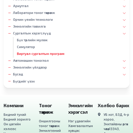
Ариутгал
Лаборатори тоног төхөөрөмж
Орчин үеийн технологи
Эмнэлгийн тавилга
Сургалтын хэрэгслүүд
Бүх төрлийн муляж
Симулятор
Виртуал сургалтын програм
Автомашин тоноглол
Эмнэлгийн үйлдвэр
Бусад
Бүгдийг үзэх
Компани
Тоног
Эмнэлгийн
Холбоо барих
төхөөрөмж
хэрэгсэл
Бидний тухай
УБ хот, БЗД, 4-р
Бидний зорилго
хороо,
Оншилгооны
Нэг удаагийн
Он цагийн
Энхтайвны өргөн
тоног төхөөрөмж
Хамгаалалтын
хэлхээс
чөлөө, 13343,
Эмчилгээний
хувцас