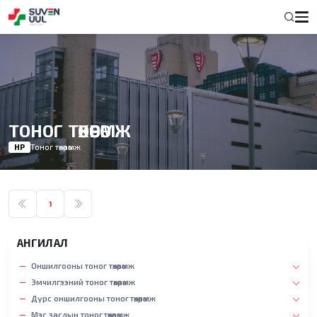
ТОНОГ ТӨХӨӨРӨМЖ
НҮҮР
Тоног төхөөрөмж
1
АНГИЛАЛ
Оншилгооны тоног төхөөрөмж
Эмчилгээний тоног төхөөрөмж
Дүрс оншилгооны тоног төхөөрөмж
Мэс заслын тоног төхөөрөмж