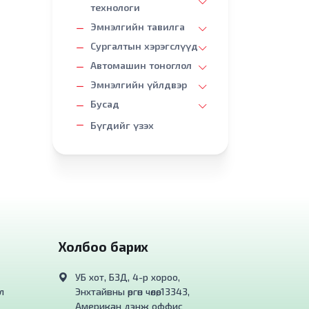
технологи
Эмнэлгийн тавилга
Сургалтын хэрэгслүүд
Автомашин тоноглол
Эмнэлгийн үйлдвэр
Бусад
Бүгдийг үзэх
Холбоо барих
УБ хот, БЗД, 4-р хороо,
л
Энхтайвны өргөн чөлөө, 13343,
Американ дэнж оффис