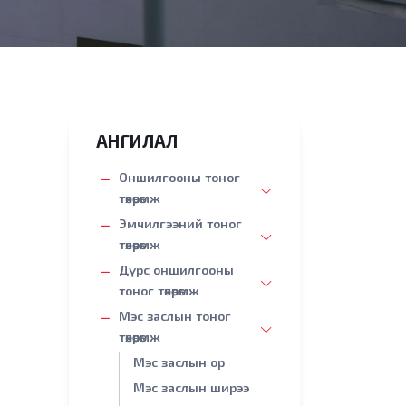
АНГИЛАЛ
Оншилгооны тоног
төхөөрөмж
Эмчилгээний тоног
төхөөрөмж
Дүрс оншилгооны
тоног төхөөрөмж
Мэс заслын тоног
төхөөрөмж
Мэс заслын ор
Мэс заслын ширээ