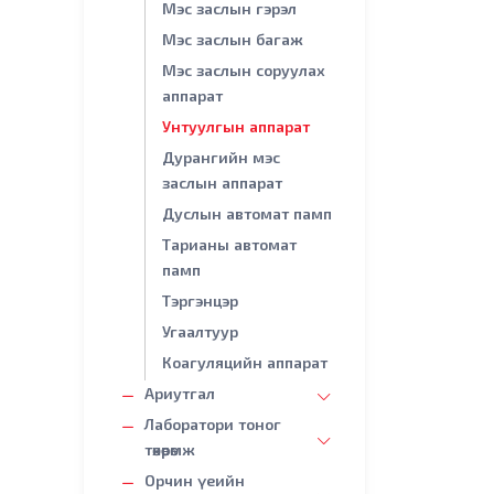
Мэс заслын гэрэл
Мэс заслын багаж
Мэс заслын соруулах
аппарат
Унтуулгын аппарат
Дурангийн мэс
заслын аппарат
Дуслын автомат памп
Тарианы автомат
памп
Тэргэнцэр
Угаалтуур
Коагуляцийн аппарат
Ариутгал
Лаборатори тоног
төхөөрөмж
Орчин үеийн