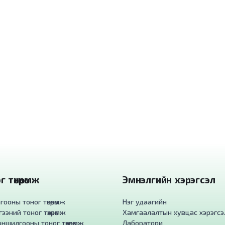
 төхөөрөмж
Эмнэлгийн хэрэгсэл
ооны тоног төхөөрөмж
Нэг удаагийн
ээний тоног төхөөрөмж
Хамгаалалтын хувцас хэрэгсэ
ншилгооны тоног төхөөрөмж
Лаборатори