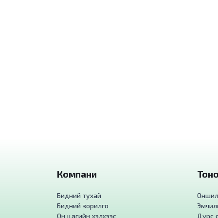
Компани
Тоног
Бидний тухай
Оншилг
Бидний зорилго
Эмчилг
Он цагийн хэлхээс
Дүрс о