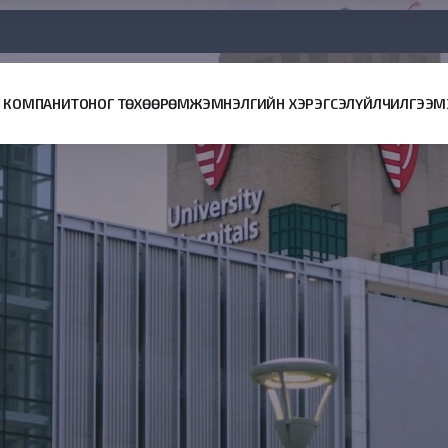
КОМПАНИ
ТОНОГ ТӨХӨӨРӨМЖ
ЭМНЭЛГИЙН ХЭРЭГСЭЛ
ҮЙЛЧИЛГЭЭ
М