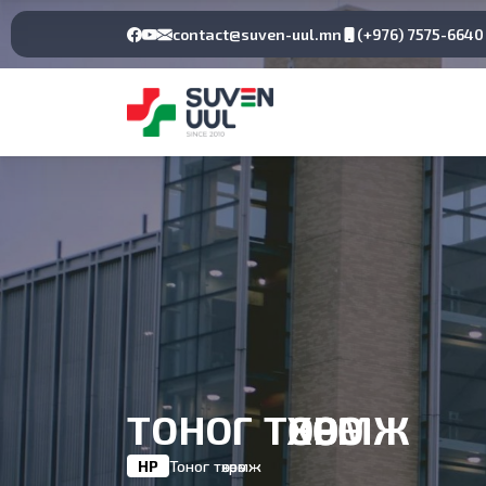
contact@suven-uul.mn
(+976) 7575-6640
ТОНОГ ТӨХӨӨРӨМЖ
НҮҮР
Тоног төхөөрөмж