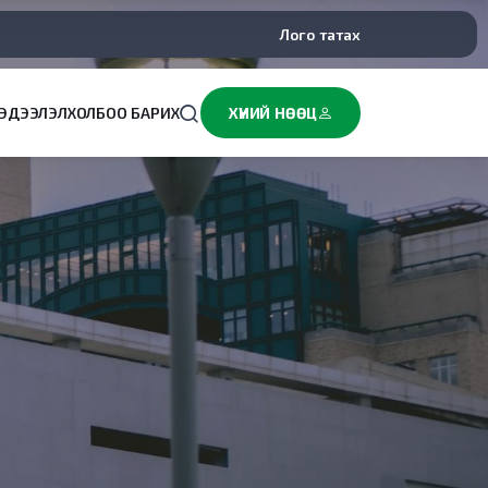
Лого татах
ЭДЭЭЛЭЛ
ХОЛБОО БАРИХ
ХҮНИЙ НӨӨЦ