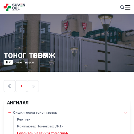
ТОНОГ ТӨХӨӨРӨМЖ
НҮҮР
Тоног төхөөрөмж
1
АНГИЛАЛ
Оншилгооны тоног төхөөрөмж
Рентген
Компьютер Томограф /КТ/
Соронзон үелзүүрт томограф