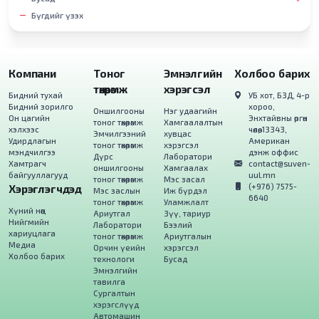
Бүгдийг үзэх
Компани
Тоног
Эмнэлгийн
Холбоо барих
төхөөрөмж
хэрэгсэл
Бидний тухай
УБ хот, БЗД, 4-р
Бидний зорилго
хороо,
Оншилгооны
Нэг удаагийн
Он цагийн
Энхтайвны өргөн
тоног төхөөрөмж
Хамгаалалтын
хэлхээс
чөлөө, 13343,
Эмчилгээний
хувцас
Удирдлагын
Американ
тоног төхөөрөмж
хэрэгсэл
мэндчилгээ
дэнж оффис
Дүрс
Лаборатори
Хамтрагч
contact@suven-
оншилгооны
Хамгаалах
байгууллагууд
uul.mn
тоног төхөөрөмж
Мэс засал
(+976) 7575-
Хэрэглэгчдэд
Мэс заслын
Иж бүрдэл
6640
тоног төхөөрөмж
Уламжлалт
Хүний нөөц
Ариутгал
Зүү, тариур
Нийгмийн
Лаборатори
Бээлий
хариуцлага
тоног төхөөрөмж
Ариутгалын
Медиа
Орчин үеийн
хэрэгсэл
Холбоо барих
технологи
Бусад
Эмнэлгийн
тавилга
Сургалтын
хэрэгслүүд
Автомашин