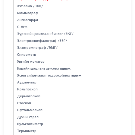
Хэт авиа /ЭХО/
Маммограф
Ангиогарфи
С-Arm
Зүрхний цахилгаан бичлэг /ЭКГ/
Электроэнцефалограф /ЭЭГ/
Элэктромиограф /ЭМГ/
Спирометр
Ургийн монитор
Нярайн шарлалт хэмжих төхөөрөмж
Ясны сийрэгжилт тодорхойлох төхөөрөмж
Аудиометр
Кольпоскоп
Дерматоскоп
Отоскоп
Офтальмоскоп
Духны гэрэл
Пульсоксиметр
Термометр