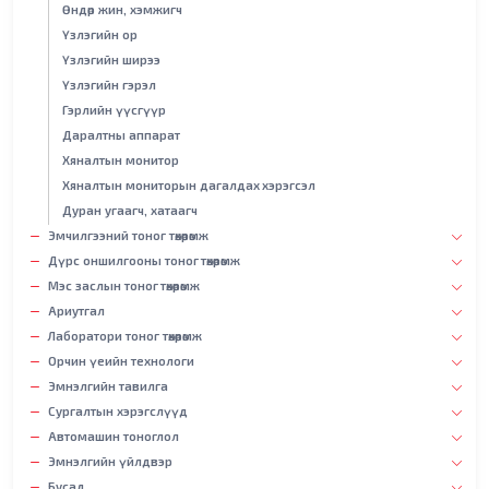
Өндөр жин, хэмжигч
Үзлэгийн ор
Үзлэгийн ширээ
Үзлэгийн гэрэл
Гэрлийн үүсгүүр
Даралтны аппарат
Хяналтын монитор
Хяналтын мониторын дагалдах хэрэгсэл
Дуран угаагч, хатаагч
Эмчилгээний тоног төхөөрөмж
Дүрс оншилгооны тоног төхөөрөмж
Мэс заслын тоног төхөөрөмж
Ариутгал
Лаборатори тоног төхөөрөмж
Орчин үеийн технологи
Эмнэлгийн тавилга
Сургалтын хэрэгслүүд
Автомашин тоноглол
Эмнэлгийн үйлдвэр
Бусад