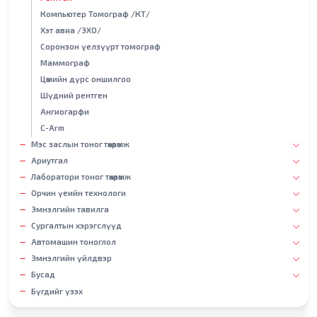
Компьютер Томограф /КТ/
Хэт авиа /ЭХО/
Соронзон үелзүүрт томограф
Маммограф
Цөмийн дүрс оншилгоо
Шүдний рентген
Ангиогарфи
С-Arm
Мэс заслын тоног төхөөрөмж
Ариутгал
Лаборатори тоног төхөөрөмж
Орчин үеийн технологи
Эмнэлгийн тавилга
Сургалтын хэрэгслүүд
Автомашин тоноглол
Эмнэлгийн үйлдвэр
Бусад
Бүгдийг үзэх