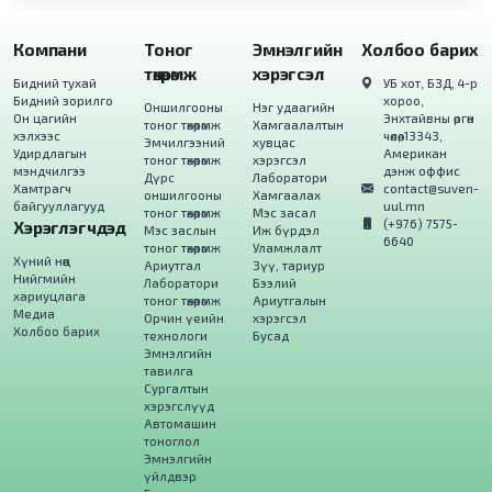
Компани
Тоног
Эмнэлгийн
Холбоо барих
төхөөрөмж
хэрэгсэл
Бидний тухай
УБ хот, БЗД, 4-р
Бидний зорилго
хороо,
Оншилгооны
Нэг удаагийн
Он цагийн
Энхтайвны өргөн
тоног төхөөрөмж
Хамгаалалтын
хэлхээс
чөлөө, 13343,
Эмчилгээний
хувцас
Удирдлагын
Американ
тоног төхөөрөмж
хэрэгсэл
мэндчилгээ
дэнж оффис
Дүрс
Лаборатори
Хамтрагч
contact@suven-
оншилгооны
Хамгаалах
байгууллагууд
uul.mn
тоног төхөөрөмж
Мэс засал
(+976) 7575-
Хэрэглэгчдэд
Мэс заслын
Иж бүрдэл
6640
тоног төхөөрөмж
Уламжлалт
Хүний нөөц
Ариутгал
Зүү, тариур
Нийгмийн
Лаборатори
Бээлий
хариуцлага
тоног төхөөрөмж
Ариутгалын
Медиа
Орчин үеийн
хэрэгсэл
Холбоо барих
технологи
Бусад
Эмнэлгийн
тавилга
Сургалтын
хэрэгслүүд
Автомашин
тоноглол
Эмнэлгийн
үйлдвэр