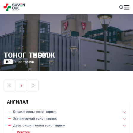
ТОНОГ ТӨХӨӨРӨМЖ
НҮҮР
Тоног төхөөрөмж
1
АНГИЛАЛ
Оншилгооны тоног төхөөрөмж
Эмчилгээний тоног төхөөрөмж
Дүрс оншилгооны тоног төхөөрөмж
Рентген