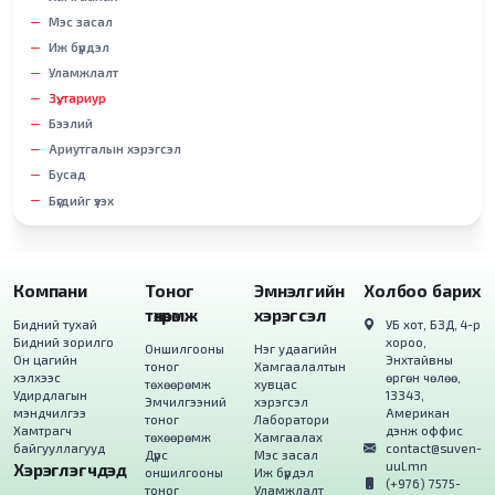
Мэс засал
Иж бүрдэл
Уламжлалт
Зүү, тариур
Бээлий
Ариутгалын хэрэгсэл
Бусад
Бүгдийг үзэх
Компани
Тоног
Эмнэлгийн
Холбоо барих
төхөөрөмж
хэрэгсэл
Бидний тухай
УБ хот, БЗД, 4-р
Бидний зорилго
хороо,
Оншилгооны
Нэг удаагийн
Он цагийн
Энхтайвны
тоног
Хамгаалалтын
хэлхээс
өргөн чөлөө,
төхөөрөмж
хувцас
Удирдлагын
13343,
Эмчилгээний
хэрэгсэл
мэндчилгээ
Американ
тоног
Лаборатори
Хамтрагч
дэнж оффис
төхөөрөмж
Хамгаалах
байгууллагууд
contact@suven-
Дүрс
Мэс засал
uul.mn
Хэрэглэгчдэд
оншилгооны
Иж бүрдэл
(+976) 7575-
тоног
Уламжлалт