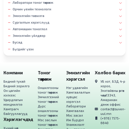
Лаборатори тоног төхөөрөмж
Орчин үеийн технологи
Эмнэлгийн тавилга
Сургалтын хэрэгслүүд
Автомашин тоноглол
Эмнэлгийн үйлдвэр
Бусад
Бүгдийг үзэх
Компани
Тоног
Эмнэлгийн
Холбоо барих
төхөөрөмж
хэрэгсэл
Бидний тухай
УБ хот, БЗД, 4-р
Бидний зорилго
хороо,
Оншилгооны
Нэг удаагийн
Он цагийн
Энхтайвны өргөн
тоног төхөөрөмж
Хамгаалалтын
хэлхээс
чөлөө, 13343,
Эмчилгээний
хувцас
Удирдлагын
Американ
тоног төхөөрөмж
хэрэгсэл
мэндчилгээ
дэнж оффис
Дүрс
Лаборатори
Хамтрагч
contact@suven-
оншилгооны
Хамгаалах
байгууллагууд
uul.mn
тоног төхөөрөмж
Мэс засал
(+976) 7575-
Хэрэглэгчдэд
Мэс заслын
Иж бүрдэл
6640
тоног төхөөрөмж
Уламжлалт
Хүний нөөц