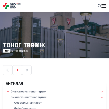
ТОНОГ ТӨХӨӨРӨМЖ
НҮҮР
Тоног төхөөрөмж
1
АНГИЛАЛ
Оншилгооны тоног төхөөрөмж
Эмчилгээний тоног төхөөрөмж
Амьсгалын аппарат
Дефибриллятор