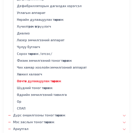
Дефибрилляторын дагалдах хэрэгсэл
Утлагын аппарат
Нярайн дулаацуулах төхөөрөмж
Хүчилтөрөгч өтгөрүүлэгч
Диализ
Лазер эмчилгээний аппарат
Чулуу бутлагч
Сорох төхөөрөмж /отсос/
Физик эмчилгээний тоног төхөөрөмж
Чих хамар хоолойн эмчилгээний аппарат
Хөнжил халаагч
Өвчтөн дулаацуулах төхөөрөмж
Шүдний тоног төхөөрөмж
Өдрийн эмчилгээний тавилга
Ор
СПАП
Дүрс оншилгооны тоног төхөөрөмж
Мэс заслын тоног төхөөрөмж
Ариутгал