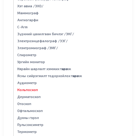
Хэт авиа /ЭХО/
Маммограф
Ангиогарфи
С-Arm
Зүрхний цахилгаан бичлэг /ЭКГ/
Электроэнцефалограф /ЭЭГ/
Элэктромиограф /ЭМГ/
Спирометр
Ургийн монитор
Нярайн шарлалт хэмжих төхөөрөмж
Ясны сийрэгжилт тодорхойлох төхөөрөмж
Аудиометр
Кольпоскоп
Дерматоскоп
Отоскоп
Офтальмоскоп
Духны гэрэл
Пульсоксиметр
Термометр