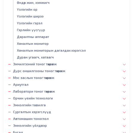
Өндөр жин, хэмжигч
Үзлэгийн ор
Үзлэгийн ширээ
Үзлэгийн гэрэл
Гэрлийн үүсгүүр
Даралтны аппарат
Хяналтын монитор
Хяналтын мониторын дагалдах хэрэгсэл
Дуран угаагч, хатаагч
Эмчилгээний тоног төхөөрөмж
Дүрс оншилгооны тоног төхөөрөмж
Мэс заслын тоног төхөөрөмж
Ариутгал
Лаборатори тоног төхөөрөмж
Орчин үеийн технологи
Эмнэлгийн тавилга
Сургалтын хэрэгслүүд
Автомашин тоноглол
Эмнэлгийн үйлдвэр
Бусад