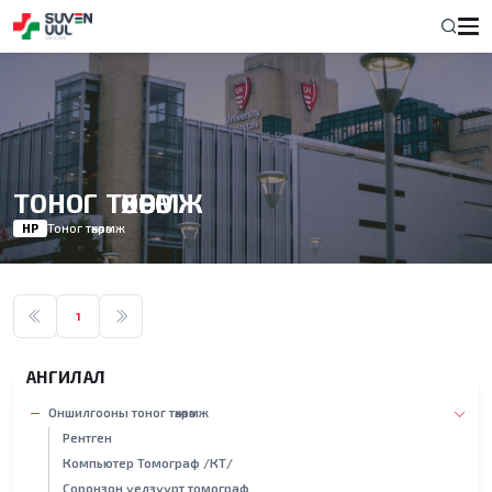
ТОНОГ ТӨХӨӨРӨМЖ
НҮҮР
Тоног төхөөрөмж
1
АНГИЛАЛ
Оншилгооны тоног төхөөрөмж
Рентген
Компьютер Томограф /КТ/
Соронзон үелзүүрт томограф