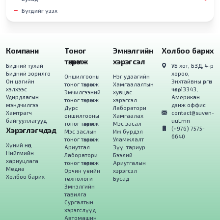
Бүгдийг үзэх
Компани
Тоног
Эмнэлгийн
Холбоо барих
төхөөрөмж
хэрэгсэл
Бидний тухай
УБ хот, БЗД, 4-р
Бидний зорилго
хороо,
Оншилгооны
Нэг удаагийн
Он цагийн
Энхтайвны өргөн
тоног төхөөрөмж
Хамгаалалтын
хэлхээс
чөлөө, 13343,
Эмчилгээний
хувцас
Удирдлагын
Американ
тоног төхөөрөмж
хэрэгсэл
мэндчилгээ
дэнж оффис
Дүрс
Лаборатори
Хамтрагч
contact@suven-
оншилгооны
Хамгаалах
байгууллагууд
uul.mn
тоног төхөөрөмж
Мэс засал
(+976) 7575-
Хэрэглэгчдэд
Мэс заслын
Иж бүрдэл
6640
тоног төхөөрөмж
Уламжлалт
Хүний нөөц
Ариутгал
Зүү, тариур
Нийгмийн
Лаборатори
Бээлий
хариуцлага
тоног төхөөрөмж
Ариутгалын
Медиа
Орчин үеийн
хэрэгсэл
Холбоо барих
технологи
Бусад
Эмнэлгийн
тавилга
Сургалтын
хэрэгслүүд
Автомашин