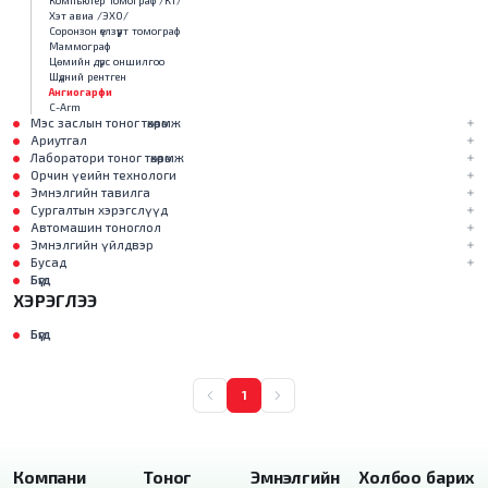
Компьютер Томограф /КТ/
Хэт авиа /ЭХО/
Соронзон үелзүүрт томограф
Маммограф
Цөмийн дүрс оншилгоо
Шүдний рентген
Ангиогарфи
С-Arm
Мэс заслын тоног төхөөрөмж
Ариутгал
Лаборатори тоног төхөөрөмж
Орчин үеийн технологи
Эмнэлгийн тавилга
Сургалтын хэрэгслүүд
Автомашин тоноглол
Эмнэлгийн үйлдвэр
Бусад
Бүгд
ХЭРЭГЛЭЭ
Бүгд
1
Компани
Тоног
Эмнэлгийн
Холбоо барих