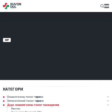
НҮҮР
КАТЕГОРИ
Оншилгооны тоног төхөөрөмж
Эмчилгээний тоног төхөөрөмж
Дүрс оншилгооны тоног төхөөрөмж
Рентген