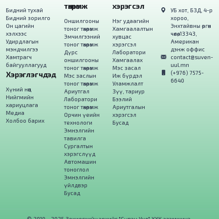
төхөөрөмж
хэрэгсэл
Бидний тухай
УБ хот, БЗД, 4-р
Бидний зорилго
хороо,
Оншилгооны
Нэг удаагийн
Он цагийн
Энхтайвны өргөн
тоног төхөөрөмж
Хамгаалалтын
хэлхээс
чөлөө, 13343,
Эмчилгээний
хувцас
Удирдлагын
Американ
тоног төхөөрөмж
хэрэгсэл
мэндчилгээ
дэнж оффис
Дүрс
Лаборатори
Хамтрагч
contact@suven-
оншилгооны
Хамгаалах
байгууллагууд
uul.mn
тоног төхөөрөмж
Мэс засал
(+976) 7575-
Хэрэглэгчдэд
Мэс заслын
Иж бүрдэл
6640
тоног төхөөрөмж
Уламжлалт
Хүний нөөц
Ариутгал
Зүү, тариур
Нийгмийн
Лаборатори
Бээлий
хариуцлага
тоног төхөөрөмж
Ариутгалын
Медиа
Орчин үеийн
хэрэгсэл
Холбоо барих
технологи
Бусад
Эмнэлгийн
тавилга
Сургалтын
хэрэгслүүд
Автомашин
тоноглол
Эмнэлгийн
үйлдвэр
Бусад
© 2010 - 2025 Зохиогчийн эрхийг "Сүвэн Уул" ХХК эзэмшинэ.