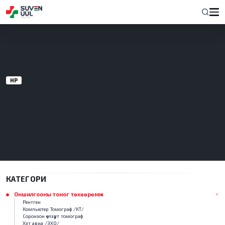
НҮҮР
КАТЕГОРИ
Оншилгооны тоног төхөөрөмж
Рентген
Компьютер Томограф /КТ/
Соронзон үелзүүрт томограф
Хэт авиа /ЭХО/