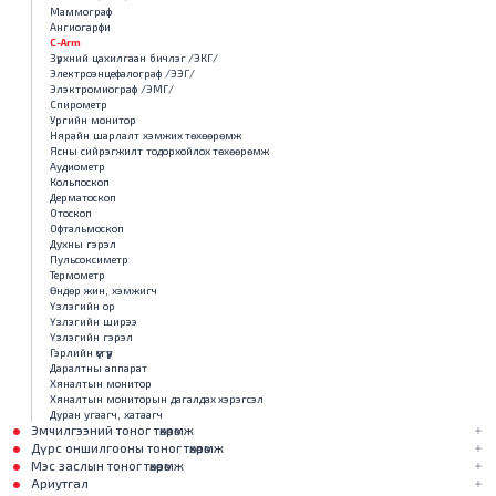
Маммограф
Ангиогарфи
С-Arm
Зүрхний цахилгаан бичлэг /ЭКГ/
Электроэнцефалограф /ЭЭГ/
Элэктромиограф /ЭМГ/
Спирометр
Ургийн монитор
Нярайн шарлалт хэмжих төхөөрөмж
Ясны сийрэгжилт тодорхойлох төхөөрөмж
Аудиометр
Кольпоскоп
Дерматоскоп
Отоскоп
Офтальмоскоп
Духны гэрэл
Пульсоксиметр
Термометр
Өндөр жин, хэмжигч
Үзлэгийн ор
Үзлэгийн ширээ
Үзлэгийн гэрэл
Гэрлийн үүсгүүр
Даралтны аппарат
Хяналтын монитор
Хяналтын мониторын дагалдах хэрэгсэл
Дуран угаагч, хатаагч
Эмчилгээний тоног төхөөрөмж
Дүрс оншилгооны тоног төхөөрөмж
Мэс заслын тоног төхөөрөмж
Ариутгал