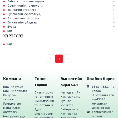
Лаборатори тоног төхөөрөмж
Орчин үеийн технологи
Эмнэлгийн тавилга
Сургалтын хэрэгслүүд
Автомашин тоноглол
Эмнэлгийн үйлдвэр
Бусад
Бүгд
ХЭРЭГЛЭЭ
Бүгд
1
Компани
Тоног
Эмнэлгийн
Холбоо барих
төхөөрөмж
хэрэгсэл
Бидний тухай
УБ хот, БЗД, 4-р
Бидний зорилго
хороо,
Оншилгооны
Нэг удаагийн
Он цагийн
Энхтайвны өргөн
тоног төхөөрөмж
Хамгаалалтын
хэлхээс
чөлөө, 13343,
Эмчилгээний
хувцас
Удирдлагын
Американ
тоног төхөөрөмж
хэрэгсэл
мэндчилгээ
дэнж оффис
Дүрс
Лаборатори
Хамтрагч
contact@suven-
оншилгооны
Хамгаалах
байгууллагууд
uul.mn
тоног төхөөрөмж
Мэс засал