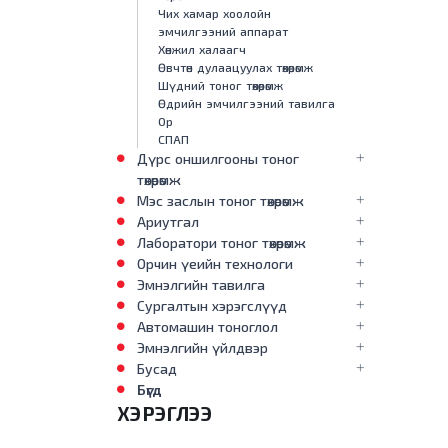
Чих хамар хоолойн
эмчилгээний аппарат
Хөнжил халаагч
Өвчтөн дулаацуулах төхөөрөмж
Шүдний тоног төхөөрөмж
Өдрийн эмчилгээний тавилга
Ор
СПАП
Дүрс оншилгооны тоног
төхөөрөмж
Мэс заслын тоног төхөөрөмж
Ариутгал
Лаборатори тоног төхөөрөмж
Орчин үеийн технологи
Эмнэлгийн тавилга
Сургалтын хэрэгслүүд
Автомашин тоноглол
Эмнэлгийн үйлдвэр
Бусад
Бүгд
ХЭРЭГЛЭЭ