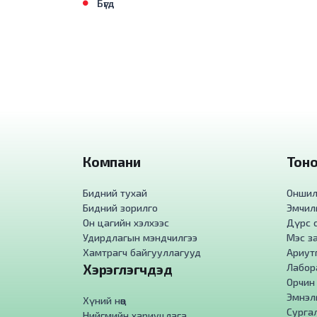
Бүгд
Компани
Тоног
Бидний тухай
Оншилг
Бидний зорилго
Эмчилг
Он цагийн хэлхээс
Дүрс о
Удирдлагын мэндчилгээ
Мэс за
Хамтрагч байгууллагууд
Ариут
Хэрэглэгчдэд
Лабора
Орчин
Эмнэл
Хүний нөөц
Сурга
Нийгмийн хариуцлага