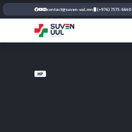
contact@suven-uul.mn
(+976) 7575-6640
НҮҮР