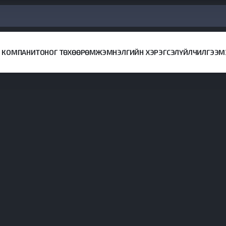
КОМПАНИ
ТОНОГ ТӨХӨӨРӨМЖ
ЭМНЭЛГИЙН ХЭРЭГСЭЛ
ҮЙЛЧИЛГЭЭ
М