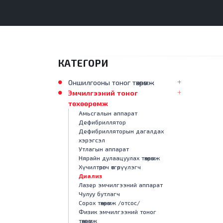
КАТЕГОРИ
Оншилгооны тоног төхөөрөмж
Эмчилгээний тоног
төхөөрөмж
Амьсгалын аппарат
Дефибриллятор
Дефибрилляторын дагалдах
хэрэгсэл
Утлагын аппарат
Нярайн дулаацуулах төхөөрөмж
Хүчилтөрөгч өтгөрүүлэгч
Диализ
Лазер эмчилгээний аппарат
Чулуу бутлагч
Сорох төхөөрөмж /отсос/
Физик эмчилгээний тоног
төхөөрөмж