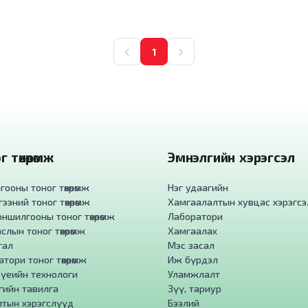
1
 төхөөрөмж
Эмнэлгийн хэрэгсэл
ооны тоног төхөөрөмж
Нэг удаагийн
ээний тоног төхөөрөмж
Хамгаалалтын хувцас хэрэгсэ
ншилгооны тоног төхөөрөмж
Лаборатори
слын тоног төхөөрөмж
Хамгаалах
гал
Мэс засал
тори тоног төхөөрөмж
Иж бүрдэл
 үеийн технологи
Уламжлалт
гийн тавилга
Зүү, тариур
лтын хэрэгслүүд
Бээлий