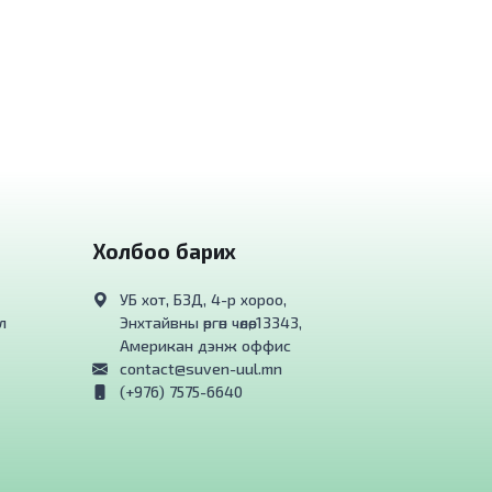
Холбоо барих
УБ хот, БЗД, 4-р хороо,
л
Энхтайвны өргөн чөлөө, 13343,
Американ дэнж оффис
contact@suven-uul.mn
(+976) 7575-6640