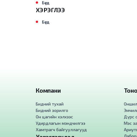
Бүгд
ХЭРЭГЛЭЭ
Бүгд
Компани
Тоног
Бидний тухай
Оншилг
Бидний зорилго
Эмчилг
Он цагийн хэлхээс
Дүрс о
Удирдлагын мэндчилгээ
Мэс за
Хамтрагч байгууллагууд
Ариут
Хэрэглэгчдэд
Лабора