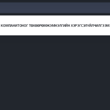
КОМПАНИ
ТОНОГ ТӨХӨӨРӨМЖ
ЭМНЭЛГИЙН ХЭРЭГСЭЛ
ҮЙЛЧИЛГЭЭ
М