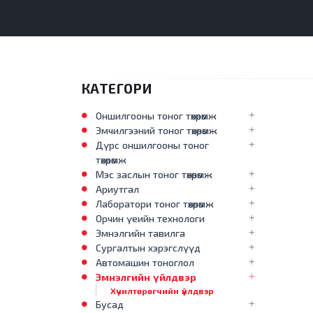
КАТЕГОРИ
Оншилгооны тоног төхөөрөмж
Эмчилгээний тоног төхөөрөмж
Дүрс оншилгооны тоног
төхөөрөмж
Мэс заслын тоног төхөөрөмж
Ариутгал
Лаборатори тоног төхөөрөмж
Орчин үеийн технологи
Эмнэлгийн тавилга
Сургалтын хэрэгслүүд
Автомашин тоноглол
Эмнэлгийн үйлдвэр
Хүчилтөрөгчийн үйлдвэр
Бусад