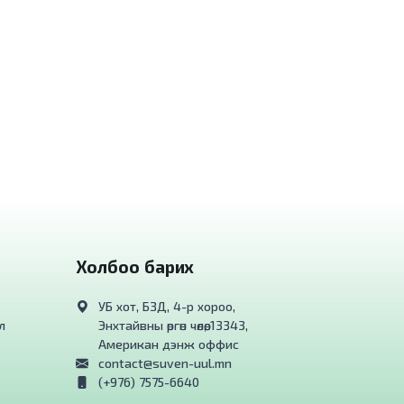
Холбоо барих
УБ хот, БЗД, 4-р хороо,
л
Энхтайвны өргөн чөлөө, 13343,
Американ дэнж оффис
contact@suven-uul.mn
(+976) 7575-6640