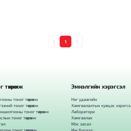
1
 төхөөрөмж
Эмнэлгийн хэрэгсэл
ооны тоног төхөөрөмж
Нэг удаагийн
ээний тоног төхөөрөмж
Хамгаалалтын хувцас хэрэгсэ
ншилгооны тоног төхөөрөмж
Лаборатори
слын тоног төхөөрөмж
Хамгаалах
гал
Мэс засал
тори тоног төхөөрөмж
Иж бүрдэл