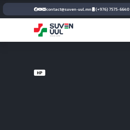
contact@suven-uul.mn
(+976) 7575-6640
НҮҮР