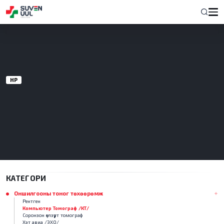
НҮҮР
КАТЕГОРИ
Оншилгооны тоног төхөөрөмж
Рентген
Компьютер Томограф /КТ/
Соронзон үелзүүрт томограф
Хэт авиа /ЭХО/