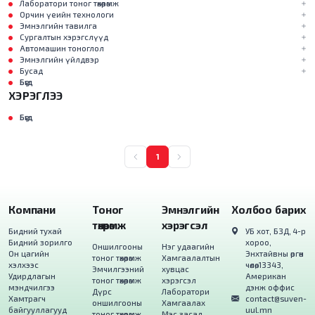
Лаборатори тоног төхөөрөмж
Орчин үеийн технологи
Эмнэлгийн тавилга
Сургалтын хэрэгслүүд
Автомашин тоноглол
Эмнэлгийн үйлдвэр
Бусад
Бүгд
ХЭРЭГЛЭЭ
Бүгд
1
Компани
Тоног
Эмнэлгийн
Холбоо барих
төхөөрөмж
хэрэгсэл
Бидний тухай
УБ хот, БЗД, 4-р
Бидний зорилго
хороо,
Оншилгооны
Нэг удаагийн
Он цагийн
Энхтайвны өргөн
тоног төхөөрөмж
Хамгаалалтын
хэлхээс
чөлөө, 13343,
Эмчилгээний
хувцас
Удирдлагын
Американ
тоног төхөөрөмж
хэрэгсэл
мэндчилгээ
дэнж оффис
Дүрс
Лаборатори
Хамтрагч
contact@suven-
оншилгооны
Хамгаалах
байгууллагууд
uul.mn
тоног төхөөрөмж
Мэс засал