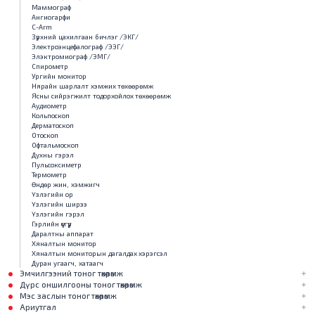
Маммограф
Ангиогарфи
С-Arm
Зүрхний цахилгаан бичлэг /ЭКГ/
Электроэнцефалограф /ЭЭГ/
Элэктромиограф /ЭМГ/
Спирометр
Ургийн монитор
Нярайн шарлалт хэмжих төхөөрөмж
Ясны сийрэгжилт тодорхойлох төхөөрөмж
Аудиометр
Кольпоскоп
Дерматоскоп
Отоскоп
Офтальмоскоп
Духны гэрэл
Пульсоксиметр
Термометр
Өндөр жин, хэмжигч
Үзлэгийн ор
Үзлэгийн ширээ
Үзлэгийн гэрэл
Гэрлийн үүсгүүр
Даралтны аппарат
Хяналтын монитор
Хяналтын мониторын дагалдах хэрэгсэл
Дуран угаагч, хатаагч
Эмчилгээний тоног төхөөрөмж
Дүрс оншилгооны тоног төхөөрөмж
Мэс заслын тоног төхөөрөмж
Ариутгал