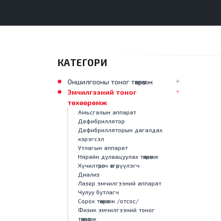
КАТЕГОРИ
Оншилгооны тоног төхөөрөмж
Эмчилгээний тоног
төхөөрөмж
Амьсгалын аппарат
Дефибриллятор
Дефибрилляторын дагалдах
хэрэгсэл
Утлагын аппарат
Нярайн дулаацуулах төхөөрөмж
Хүчилтөрөгч өтгөрүүлэгч
Диализ
Лазер эмчилгээний аппарат
Чулуу бутлагч
Сорох төхөөрөмж /отсос/
Физик эмчилгээний тоног
төхөөрөмж