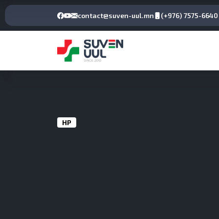
contact@suven-uul.mn
(+976) 7575-6640
НҮҮР