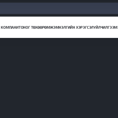
КОМПАНИ
ТОНОГ ТӨХӨӨРӨМЖ
ЭМНЭЛГИЙН ХЭРЭГСЭЛ
ҮЙЛЧИЛГЭЭ
М