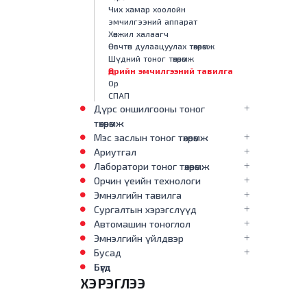
Чих хамар хоолойн
эмчилгээний аппарат
Хөнжил халаагч
Өвчтөн дулаацуулах төхөөрөмж
Шүдний тоног төхөөрөмж
Өдрийн эмчилгээний тавилга
Ор
СПАП
Дүрс оншилгооны тоног
төхөөрөмж
Мэс заслын тоног төхөөрөмж
Ариутгал
Лаборатори тоног төхөөрөмж
Орчин үеийн технологи
Эмнэлгийн тавилга
Сургалтын хэрэгслүүд
Автомашин тоноглол
Эмнэлгийн үйлдвэр
Бусад
Бүгд
ХЭРЭГЛЭЭ