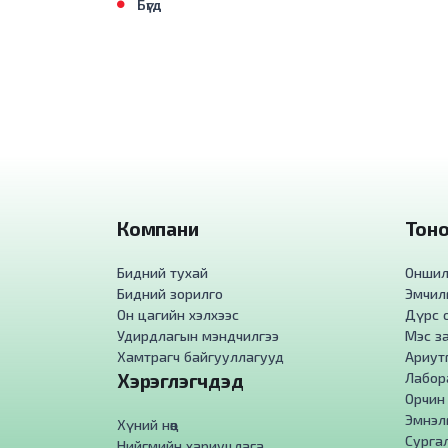
Бүгд
Компани
Тоног
Бидний тухай
Оншилг
Бидний зорилго
Эмчилг
Он цагийн хэлхээс
Дүрс о
Удирдлагын мэндчилгээ
Мэс за
Хамтрагч байгууллагууд
Ариут
Хэрэглэгчдэд
Лабора
Орчин
Эмнэл
Хүний нөөц
Сурга
Нийгмийн хариуцлага