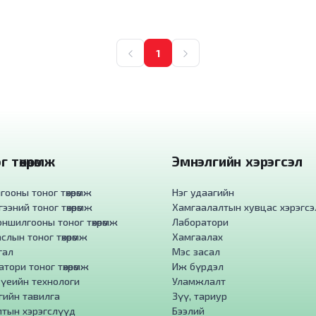
1
 төхөөрөмж
Эмнэлгийн хэрэгсэл
ооны тоног төхөөрөмж
Нэг удаагийн
ээний тоног төхөөрөмж
Хамгаалалтын хувцас хэрэгсэ
ншилгооны тоног төхөөрөмж
Лаборатори
слын тоног төхөөрөмж
Хамгаалах
гал
Мэс засал
тори тоног төхөөрөмж
Иж бүрдэл
 үеийн технологи
Уламжлалт
гийн тавилга
Зүү, тариур
лтын хэрэгслүүд
Бээлий