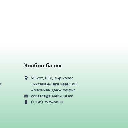
Холбоо барих
УБ хот, БЗД, 4-р хороо,
л
Энхтайвны өргөн чөлөө, 13343,
Американ дэнж оффис
contact@suven-uul.mn
(+976) 7575-6640