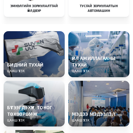
ЭМНЭЛГИЙН ЗОРИУЛАЛТТАЙ
ТУСГАЙ ЗОРИУЛАЛТЫН
ҮЙЛДВЭР
АВТОМАШИН
ҮЙЛ АЖИЛЛАГААНЫ
БИДНИЙ ТУХАЙ
ТУХАЙ
ЦААШ ҮЗЭХ
ЦААШ ҮЗЭХ
БҮТЭЭГДЭХҮҮН, ТОНОГ
ТӨХӨӨРӨМЖ
МЭДЭЭ МЭДЭЭЛЭЛ
ЦААШ ҮЗЭХ
ЦААШ ҮЗЭХ