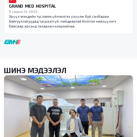
GRAND MED HOSPITAL
6 сарын 14, 2024
Эрүүл мэндийн тусламж үйлчилгээ үзүүлж буй салбарын
байгууллагуудад тасралтгүй, найдвартай бэлтгэн нийлүүлэгч
байсаар ирсэнд талархал илэрхийлье.
ШИНЭ МЭДЭЭЛЭЛ