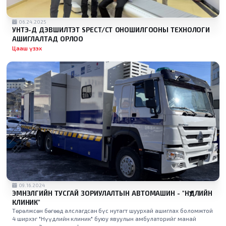
06.24.2025
УНТЭ-Д ДЭВШИЛТЭТ SPECT/CT ОНОШИЛГООНЫ ТЕХНОЛОГИ
АШИГЛАЛТАД ОРЛОО
Цааш үзэх
09.16.2024
ЭМНЭЛГИЙН ТУСГАЙ ЗОРИУЛАЛТЫН АВТОМАШИН - "НҮҮДЛИЙН
КЛИНИК"
Төрөлжсөн бөгөөд алслагдсан бүс нутагт шуурхай ашиглах боломжтой
4 ширхэг "Нүүдлийн клиник" буюу явуулын амбулаторийг манай