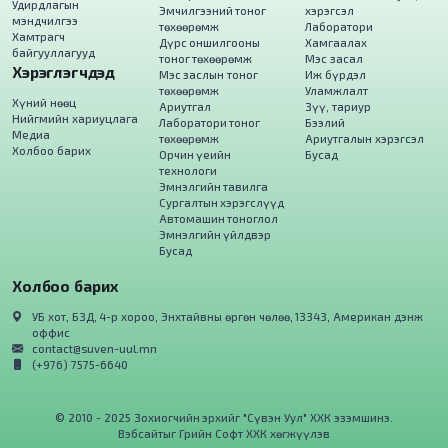
Удирдлагын
Эмчилгээний тоног
хэрэгсэл
мэндчилгээ
төхөөрөмж
Лаборатори
Хамтрагч
Дүрс оншилгооны
Хамгаалах
байгууллагууд
тоног төхөөрөмж
Мэс засал
Хэрэглэгчдэд
Мэс заслын тоног
Иж бүрдэл
төхөөрөмж
Уламжлалт
Хүний нөөц
Ариутгал
Зүү, тариур
Нийгмийн хариуцлага
Лаборатори тоног
Бээлий
Медиа
төхөөрөмж
Ариутгалын хэрэгсэл
Холбоо барих
Орчин үеийн
Бусад
технологи
Эмнэлгийн тавилга
Сургалтын хэрэгслүүд
Автомашин тоноглол
Эмнэлгийн үйлдвэр
Бусад
Холбоо барих
УБ хот, БЗД, 4-р хороо, Энхтайвны өргөн чөлөө, 13343, Американ дэнж
оффис
contact@suven-uul.mn
(+976) 7575-6640
© 2010 - 2025 Зохиогчийн эрхийг "Сүвэн Уул" ХХК эзэмшинэ.
Вэбсайт
ыг
Грийн Софт ХХК
хөгжүүлэв