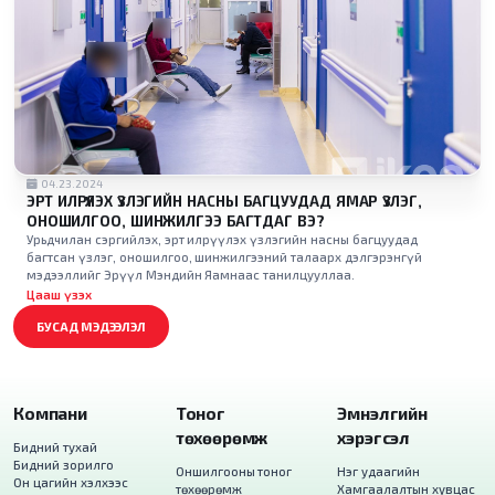
04.23.2024
ЭРТ ИЛРҮҮЛЭХ ҮЗЛЭГИЙН НАСНЫ БАГЦУУДАД ЯМАР ҮЗЛЭГ,
ОНОШИЛГОО, ШИНЖИЛГЭЭ БАГТДАГ ВЭ?
Урьдчилан сэргийлэх, эрт илрүүлэх үзлэгийн насны багцуудад
багтсан үзлэг, оношилгоо, шинжилгээний талаарх дэлгэрэнгүй
мэдээллийг Эрүүл Мэндийн Яамнаас танилцууллаа.
Цааш үзэх
БУСАД МЭДЭЭЛЭЛ
Компани
Тоног
Эмнэлгийн
төхөөрөмж
хэрэгсэл
Бидний тухай
Бидний зорилго
Оншилгооны тоног
Нэг удаагийн
Он цагийн хэлхээс
төхөөрөмж
Хамгаалалтын хувцас