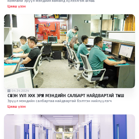
компани Эрүүл мэндийн яаманд хүлээлгэж өглөө.
Цааш үзэх
04.24.2024
СҮВЭН УУЛ ХХК ЭРҮҮЛ МЭНДИЙН САЛБАРТ НАЙДВАРТАЙ ТҮНШ
Эрүүл мэндийн салбартаа найдвартай бэлтгэн нийлүүлэгч
Цааш үзэх