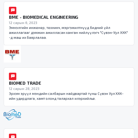
BME - BIOMEDICAL ENGINEERING
12 сарын 6, 2023
Эмнэлгийн инженер, техникч, мэргэжилтнүүд бидний үйл
ажиллагааг дэмжин ажилласан ханган нийлүүлэгч "Сүвэн-Уул ХХК"
-д маш их баярлалаа.
BIOMED TRADE
12 сарын 28, 2023
Эрхэм эрүүл мэндийн салбарын найдвартай түнш Сүвэн Уул ХХК-
ийн удирдлага, хамт олонд талархал илэрхийлье.