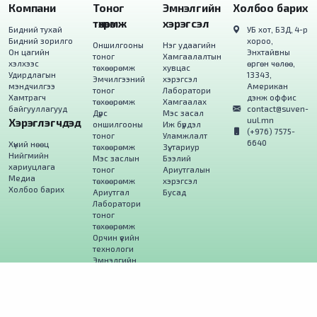
Компани
Тоног
Эмнэлгийн
Холбоо барих
төхөөрөмж
хэрэгсэл
Бидний тухай
УБ хот, БЗД, 4-р
Бидний зорилго
хороо,
Оншилгооны
Нэг удаагийн
Он цагийн
Энхтайвны
тоног
Хамгаалалтын
хэлхээс
өргөн чөлөө,
төхөөрөмж
хувцас
Удирдлагын
13343,
Эмчилгээний
хэрэгсэл
мэндчилгээ
Американ
тоног
Лаборатори
Хамтрагч
дэнж оффис
төхөөрөмж
Хамгаалах
байгууллагууд
contact@suven-
Дүрс
Мэс засал
uul.mn
Хэрэглэгчдэд
оншилгооны
Иж бүрдэл
(+976) 7575-
тоног
Уламжлалт
6640
Хүний нөөц
төхөөрөмж
Зүү, тариур
Нийгмийн
Мэс заслын
Бээлий
хариуцлага
тоног
Ариутгалын
Медиа
төхөөрөмж
хэрэгсэл
Холбоо барих
Ариутгал
Бусад
Лаборатори
тоног
төхөөрөмж
Орчин үеийн
технологи
Эмнэлгийн
тавилга
Сургалтын
хэрэгслүүд
Автомашин
тоноглол