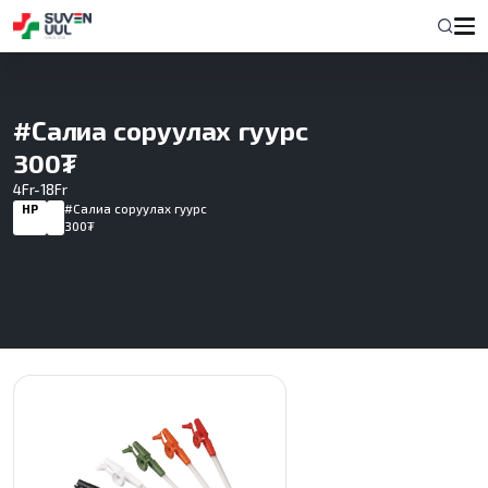
#Салиа соруулах гуурс
300₮
4Fr-18Fr
НҮҮР
#Салиа соруулах гуурс
300₮