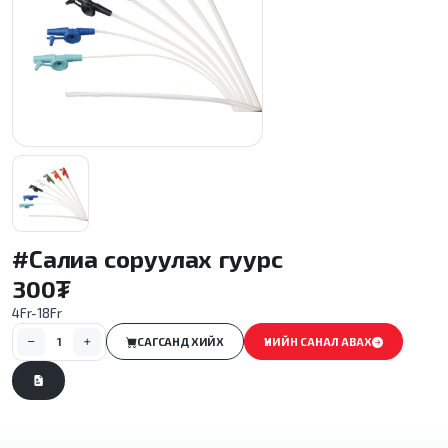
#Салиа соруулах гуурс
300₮
4Fr-18Fr
САГСАНД ХИЙХ
ҮНИЙН САНАЛ АВАХ